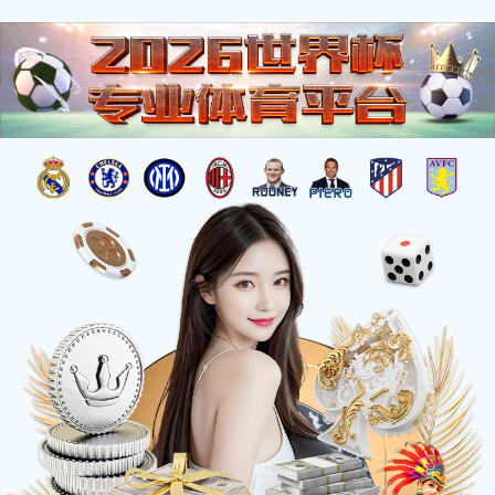
注册入口
用户协议
最近更新：2025年7月
一、协议说明
在您访问、注册或使用乐动官方下载平台所提供的任何服务
前，请仔细阅读本《用户协议》。使用平台即视为同意全部
条款。
二、用户注册与信息
用户需确保所提交的注册资料真实、准确。若发现信息虚假
或存在风险，乐动官方下载平台有权暂停或终止其账户。